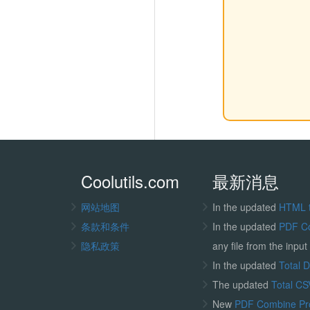
Coolutils.com
最新消息
网站地图
In the updated
HTML 
条款和条件
In the updated
PDF C
隐私政策
any file from the input 
In the updated
Total 
The updated
Total CS
New
PDF Combine P