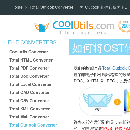
Home
Total Outlook Converter — 将 Outlook 邮件转换为 
FILE CONVERTERS
如何将OST
Coolutils Converter
Total HTML Converter
Total PDF Converter
我们的旗舰产品
Total Outlook 
理的非电子邮件输出格式的数量而
Total Doc Converter
DOC、XHTML和JPEG，以
Total Excel Converter
Total CAD Converter
Total CSV Converter
Total XML Converter
Total Mail Converter
许多人没有意识到的是，在邮
Total Outlook Converter
如，如果您需要
将OST转换为M