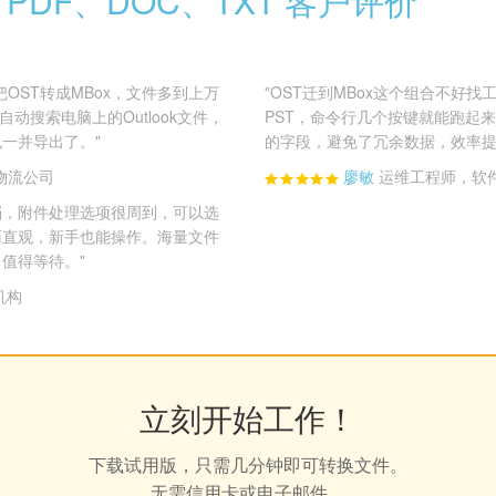
PDF、DOC、TXT 客户评价
OST转成MBox，文件多到上万
"OST迁到MBox这个组合不好找
rter能自动搜索电脑上的Outlook文件，
PST，命令行几个按键就能跑起
一并导出了。"
的字段，避免了冗余数据，效率提
物流公司
廖敏
运维工程师，软
归档，附件处理选项很周到，可以选
面直观，新手也能操作。海量文件
值得等待。"
机构
立刻开始工作！
下载试用版，只需几分钟即可转换文件。
无需信用卡或电子邮件。