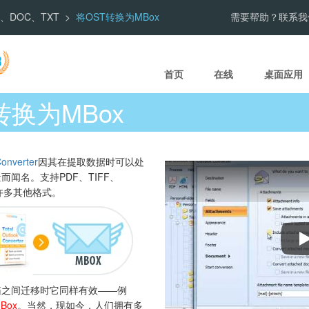
PDF、DOC、TXT
将OST转换为MBox
需要帮助？联系我
首页
在线
桌面应用
转换为MBox
Converter
因其在提取数据时可以处
闻名。支持PDF、TIFF、
及许多其他格式。
箱之间迁移时它同样有效——例
Box
。当然，现如今，人们拥有多