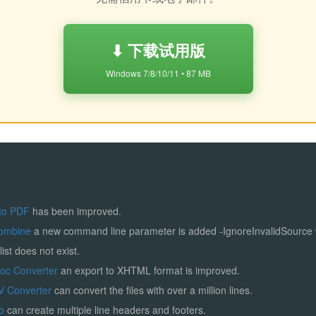
⬇ 下载试用版
Windows 7/8/10/11 • 87 MB
to PDF
has been improved.
ombine
a new command line parameter is added -IgnoreInvalidSource
list does not exist.
Doc Converter
an export to XHTML format is improved.
V Converter
can convert the files with over a million lines.
ro
can create multiple line headers and footers.