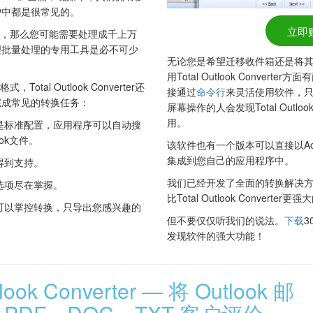
户中都是很常见的。
立即
，那么您可能需要处理成千上万
理批量处理的专用工具是必不可少
无论您是希望迁移收件箱还是将
用Total Outlook Conver
格式，Total Outlook Converter还
接通过
命令行
来灵活使用软件，
完成常见的转换任务：
屏幕操作的人会发现Total Outlook
用。
件是标准配置，应用程序可以自动搜
ok文件。
该软件也有一个版本可以直接以Act
集成到您自己的应用程序中。
得到支持。
我们已经开发了全面的转换解决
选项尽在掌握。
比Total Outlook Conver
可以掌控转换，只导出您感兴趣的
但不要仅仅听我们的说法。
下载
发现软件的强大功能！
tlook Converter — 将 Outlook 邮