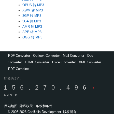
OPUS 转 MP3
XWM 转 MP3
3GP 转 MP3
3GA 转 MP3
AMR 转 MP3
APE 转 MP3
OGG 转 MP3
PDF Converter
,
Outlook Converter
,
Mail Converter
,
Doc
Converter
,
HTML Converter
,
Excel Converter
,
XML Converter
,
PDF Combine
转换的文件:
156,270,496
/
4,769 TB
网站地图
隐私政策
条款和条件
© 2003-2026 CoolUtils Development. 版权所有.