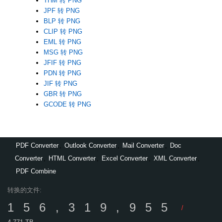
THM 转 PNG
JPF 转 PNG
BLP 转 PNG
CLIP 转 PNG
EML 转 PNG
MSG 转 PNG
JFIF 转 PNG
PDN 转 PNG
JIF 转 PNG
GBR 转 PNG
GCODE 转 PNG
PDF Converter
,
Outlook Converter
,
Mail Converter
,
Doc
Converter
,
HTML Converter
,
Excel Converter
,
XML Converter
,
PDF Combine
转换的文件:
156,319,955
/