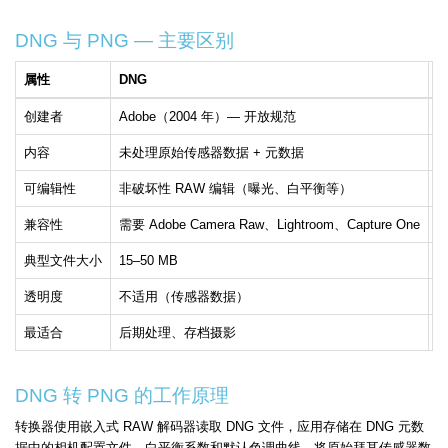
DNG 与 PNG — 主要区别
属性
DNG
P
创建者
Adobe（2004 年）— 开放规范
W
内容
未处理原始传感器数据 + 元数据
完
可编辑性
非破坏性 RAW 编辑（曝光、白平衡等）
兼容性
需要 Adobe Camera Raw、Lightroom、Capture One
典型文件大小
15–50 MB
5
透明度
不适用（传感器数据）
完
最适合
后期处理、存档摄影
DNG 转 PNG 的工作原理
转换器使用嵌入式 RAW 解码器读取 DNG 文件，应用存储在 DNG 元数
据中的相机配置文件、白平衡系数和默认色调曲线，将原始拜耳传感器数