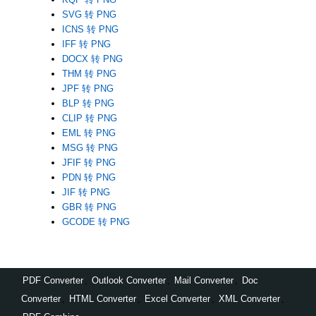
SVG 转 PNG
ICNS 转 PNG
IFF 转 PNG
DOCX 转 PNG
THM 转 PNG
JPF 转 PNG
BLP 转 PNG
CLIP 转 PNG
EML 转 PNG
MSG 转 PNG
JFIF 转 PNG
PDN 转 PNG
JIF 转 PNG
GBR 转 PNG
GCODE 转 PNG
PDF Converter
,
Outlook Converter
,
Mail Converter
,
Doc
Converter
,
HTML Converter
,
Excel Converter
,
XML Converter
,