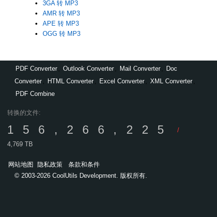
3GA 转 MP3
AMR 转 MP3
APE 转 MP3
OGG 转 MP3
PDF Converter
,
Outlook Converter
,
Mail Converter
,
Doc
Converter
,
HTML Converter
,
Excel Converter
,
XML Converter
,
PDF Combine
转换的文件:
156,266,225
/
4,769 TB
网站地图
隐私政策
条款和条件
© 2003-2026 CoolUtils Development. 版权所有.