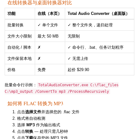
在线转换器与桌面转换器对比
功能
在线（本页）
Total Audio Converter（桌面版）
批量转换
✓ 单个文件
✓ 整个文件夹，递归处理
文件大小限制
最大 50 MB
无限制
自动化 / 脚本
✗
✓ 命令行、.bat、任务计划程序
文件保留本地
✗
✓ 无需上传
价格
免费
起价 $29.90
批量命令行示例：
TotalAudioConverter.exe C:\flac_files
C:\mp3_output /ConvertTo mp3 /ProcessRecursively
如何将 FLAC 转换为 MP3
点击
选择文件
并选择您的 .flac 文件
格式将自动检测
选择
MP3
作为输出格式
点击
转换
— 处理只需几秒钟
点击
下载
保存您的 MP3 文件