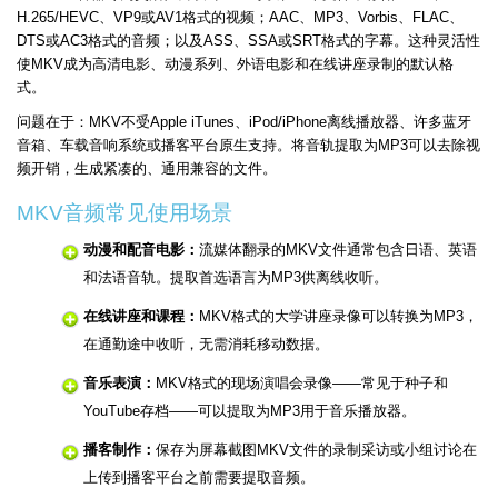
H.265/HEVC、VP9或AV1格式的视频；AAC、MP3、Vorbis、FLAC、
DTS或AC3格式的音频；以及ASS、SSA或SRT格式的字幕。这种灵活性
使MKV成为高清电影、动漫系列、外语电影和在线讲座录制的默认格
式。
问题在于：MKV不受Apple iTunes、iPod/iPhone离线播放器、许多蓝牙
音箱、车载音响系统或播客平台原生支持。将音轨提取为MP3可以去除视
频开销，生成紧凑的、通用兼容的文件。
MKV音频常见使用场景
动漫和配音电影：
流媒体翻录的MKV文件通常包含日语、英语
和法语音轨。提取首选语言为MP3供离线收听。
在线讲座和课程：
MKV格式的大学讲座录像可以转换为MP3，
在通勤途中收听，无需消耗移动数据。
音乐表演：
MKV格式的现场演唱会录像——常见于种子和
YouTube存档——可以提取为MP3用于音乐播放器。
播客制作：
保存为屏幕截图MKV文件的录制采访或小组讨论在
上传到播客平台之前需要提取音频。