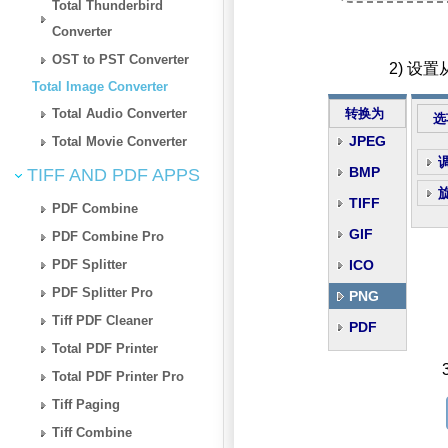
Total Thunderbird
Converter
OST to PST Converter
2) 设
Total Image Converter
Total Audio Converter
转换为
选
JPEG
Total Movie Converter
BMP
TIFF AND PDF APPS
TIFF
PDF Combine
GIF
PDF Combine Pro
PDF Splitter
ICO
PDF Splitter Pro
PNG
Tiff PDF Cleaner
PDF
Total PDF Printer
Total PDF Printer Pro
Tiff Paging
Tiff Combine