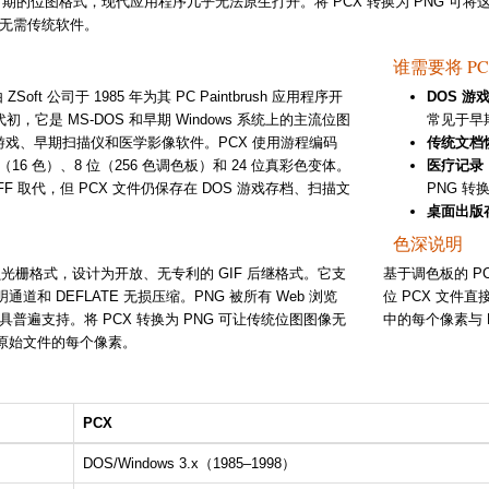
intbrush 时期的位图格式，现代应用程序几乎无法原生打开。将 PCX 转换为 
无需传统软件。
谁需要将 PC
）由 ZSoft 公司于 1985 年为其 PC Paintbrush 应用程序开
DOS 游
年代初，它是 MS-DOS 和早期 Windows 系统上的主流位图
常见于早期
游戏、早期扫描仪和医学影像软件。PCX 使用游程编码
传统文档
（16 色）、8 位（256 色调色板）和 24 位真彩色变体。
医疗记录
TIFF 取代，但 PCX 文件仍保存在 DOS 游戏存档、扫描文
PNG 
桌面出版
色深说明
光栅格式，设计为开放、无专利的 GIF 后继格式。它支
基于调色板的 PC
a 透明通道和 DEFLATE 无损压缩。PNG 被所有 Web 浏览
位 PCX 文件直
普遍支持。将 PCX 转换为 PNG 可让传统位图图像无
中的每个像素与 
留原始文件的每个像素。
PCX
DOS/Windows 3.x（1985–1998）