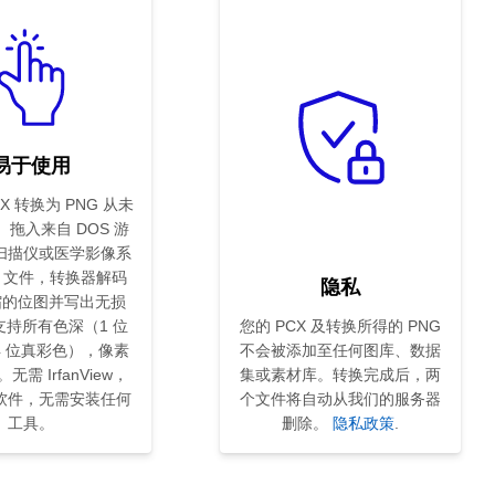
易于使用
X 转换为 PNG 从未
拖入来自 DOS 游
扫描仪或医学影像系
cx 文件，转换器解码
隐私
压缩的位图并写出无损
 支持所有色深（1 位
您的 PCX 及转换所得的 PNG
4 位真彩色），像素
不会被添加至任何图库、数据
需 IrfanView，
集或素材库。转换完成后，两
软件，无需安装任何
个文件将自动从我们的服务器
工具。
删除。
隐私政策
.