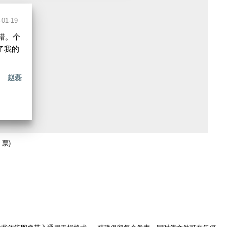
-01-19
错。个
了我的
赵磊
 票)