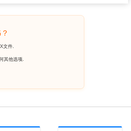
G？
X文件.
何其他选项.