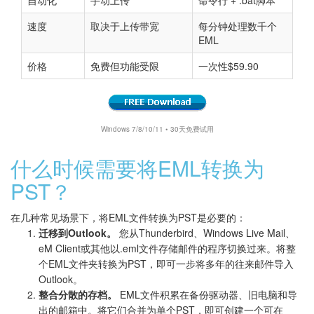
自动化
手动上传
命令行 + .bat脚本
速度
取决于上传带宽
每分钟处理数千个
EML
价格
免费但功能受限
一次性$59.90
Windows 7/8/10/11 • 30天免费试用
什么时候需要将EML转换为
PST？
在几种常见场景下，将EML文件转换为PST是必要的：
迁移到Outlook。
您从Thunderbird、Windows Live Mail、
eM Client或其他以.eml文件存储邮件的程序切换过来。将整
个EML文件夹转换为PST，即可一步将多年的往来邮件导入
Outlook。
整合分散的存档。
EML文件积累在备份驱动器、旧电脑和导
出的邮箱中。将它们合并为单个PST，即可创建一个可在