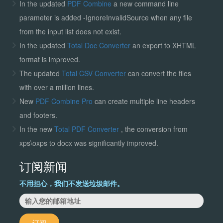
In the updated
PDF Combine
a new command line
parameter is added -IgnoreInvalidSource when any file
from the input list does not exist.
In the updated
Total Doc Converter
an export to XHTML
format is improved.
The updated
Total CSV Converter
can convert the files
with over a million lines.
New
PDF Combine Pro
can create multiple line headers
and footers.
In the new
Total PDF Converter
, the conversion from
xps\oxps to docx was significantly improved.
订阅新闻
不用担心，我们不发送垃圾邮件。
订阅