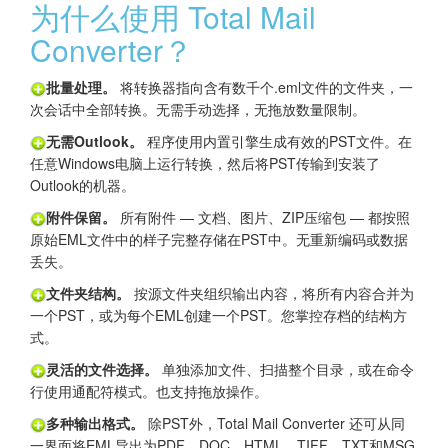
为什么使用 Total Mail
Converter？
批量处理。
将转换器指向含有数千个.eml文件的文件夹，一
次会话中全部转换。无需手动选择，无拖放数量限制。
无需Outlook。
程序使用内置引擎生成有效的PST文件。在
任意Windows电脑上运行转换，然后将PST传输到安装了
Outlook的机器。
附件保留。
所有附件 — 文档、图片、ZIP压缩包 — 都按照
原始EML文件中的样子完整存储在PST中。无重新编码或数据
丢失。
文件夹结构。
按源文件夹组织输出内容，将所有内容合并为
一个PST，或为每个EML创建一个PST。您掌控存档的结构方
式。
灵活的文件选择。
单独添加文件、扫描整个目录，或在命令
行使用通配符模式。也支持拖放操作。
多种输出格式。
除PST外，Total Mail Converter 还可从同
一界面将EML导出为PDF、DOC、HTML、TIFF、TXT和MSG