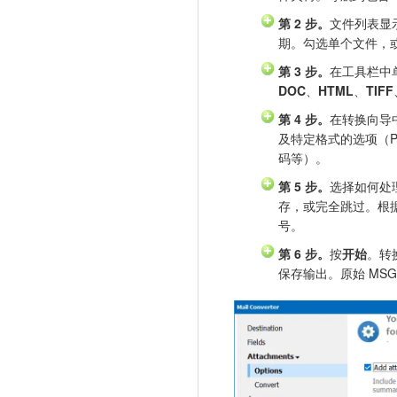
第 2 步。
文件列表显
期。勾选单个文件，
第 3 步。
在工具栏中
DOC
、
HTML
、
TIFF
第 4 步。
在转换向导
及特定格式的选项（PDF
码等）。
第 5 步。
选择如何处
存，或完全跳过。根据需
号。
第 6 步。
按
开始
。转
保存输出。原始 MS