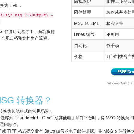
隐私保护
邮件上传至云
换为 EML：
附件处理
忽略或基本处
ails\*.msg C:\Output\ -
MSG 转 EML
极少支持
dows 任务计划程序中，自动执行
Bates 编号
不可用
移、合规归档和文档生产流程。
自动化
仅手动
价格
订阅制或含广
Windows 7/8/10/
SG 转换器？
 文件转换为其他格式的常见场景：
ook 迁移到 Thunderbird、Gmail 或其他电子邮件平台时，将 MSG 转换
通用标准。
F 或 TIFF 格式提交带有 Bates 编号的电子邮件证据。将 MSG 文件