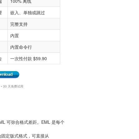
端
100% 离线
理
嵌入、单独或跳过
完整支持
内置
内置命令行
告
一次性付款 $59.90
11 • 30 天免费试用
为 EML 可弥合格式差距。EML 是每个
转换为固定版式格式，可直接从