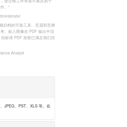
名，使迁移工作有条不紊且易于
作。"
dministrator
用于法规归档的可靠工具。页眉和页脚
。嵌入图像在 PDF 输出中渲
，但标准 PDF 加密已满足我们目
iance Analyst
FF、JPEG、PST、XLS 等。在