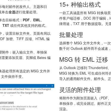
15+ 种输出格式
示每封邮件的发件人、主题和日
或单击
全选
进行批量处理。
一款工具涵盖所有 MSG 转换场景
件客户端迁移，DOC 用于编辑，HT
单击目标格式：
PDF
、
EML
、
律用途，TXT 用于数据提取。无
、
TXT
或任何其他支持的格式。
批量处理
中，设置目标文件夹、页面布局以
 加密、TIFF 压缩、HTML 编
选择整个 MSG 文件文件夹，一
数千封 Outlook 邮件而不会
理附件：嵌入输出文件、单独保
MSG 转 EML 迁移
要添加页眉、页脚或 Bates 编
从 Outlook 迁移到 Thunderbir
换器处理所有选定的 MSG 文件并
MSG 转换为 EML 可生成任
G 文件保持不变。
导入的通用邮件文件。邮件头、
灵活的附件处理
将附件作为附加页面嵌入（PDF、
单独保存，或完全跳过。邮件正
渲染。