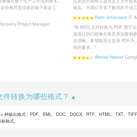
们能够编写整个生产工作流的脚本。
以及按日期和主题自定义文件命
一款价格昂贵得多的电子取证工
核实。为我们节省了数周的手动工
Karin Johansson
IT A
iscovery Project Manager
"将 MSG 文件转换为 PDF 
选项让我们能够在每页添加案例参考
染清晰。希望能原生支持 PDF/A
前的要求。"
Ahmed Nasser
Compl
 文件转换为哪些格式？
er 支持 15+ 种输出格式：PDF、EML、DOC、DOCX、RTF、HTML、TXT、TI
目标格式。