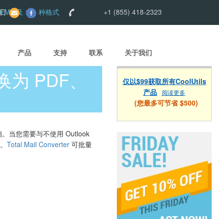
EML 及 15+ 种格式
们
+1 (855) 418-2323
产品
支持
联系
关于我们
转换为 PDF、
仅以$99获取所有CoolUtils
产品
阅读更多
(您最多可节省 $500)
档。当您需要与不使用 Outlook
器。
Total Mail Converter
可批量