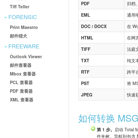
PDF
归档
Tiff Teller
EML
通用电
FORENSIC
DOC / DOCX
在 W
Print Maestro
邮件猎犬
HTML
在网
FREEWARE
TIFF
法庭
Outlook Viewer
TXT
纯文
邮件查看器
RTF
跨平
Mbox 查看器
PCL 查看器
PST
将 M
PDF 查看器
JPEG
快速
XML 查看器
如何转换 MSG
第 1 步。
启动 Total
件夹树。导航到包含 