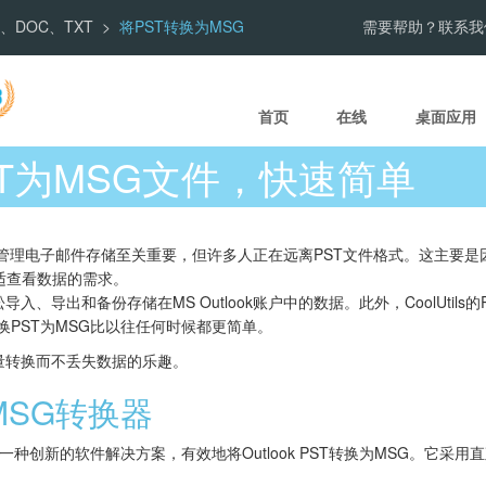
PDF、DOC、TXT
将PST转换为MSG
需要帮助？联系我
首页
在线
桌面应用
T为MSG文件，快速简单
式对于管理电子邮件存储至关重要，但许多人正在远离PST文件格式。这主要
适查看数据的需求。
入、导出和备份存储在MS Outlook账户中的数据。此外，CoolUtils
换PST为MSG比以往任何时候都更简单。
批量转换而不丢失数据的乐趣。
MSG转换器
erter提供了一种创新的软件解决方案，有效地将Outlook PST转换为MSG。它采