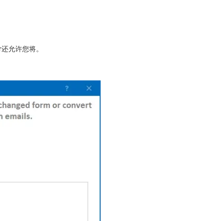
er还允许您将
。