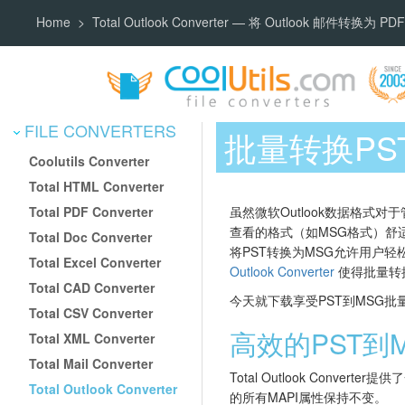
Home
Total Outlook Converter — 将 Outlook 邮件转换为 
FILE CONVERTERS
批量转换PS
Coolutils Converter
Total HTML Converter
Total PDF Converter
虽然微软Outlook数据格
查看的格式（如MSG格式）舒
Total Doc Converter
将PST转换为MSG允许用户轻松导
Total Excel Converter
Outlook Converter
使得批量转
Total CAD Converter
今天就下载享受PST到MSG
Total CSV Converter
高效的PST到
Total XML Converter
Total Mail Converter
Total Outlook Conv
Total Outlook Converter
的所有MAPI属性保持不变。