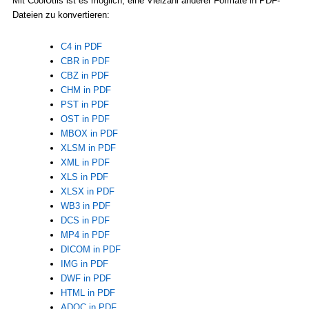
Mit CoolUtils ist es möglich, eine Vielzahl anderer Formate in PDF-
Dateien zu konvertieren:
C4 in PDF
CBR in PDF
CBZ in PDF
CHM in PDF
PST in PDF
OST in PDF
MBOX in PDF
XLSM in PDF
XML in PDF
XLS in PDF
XLSX in PDF
WB3 in PDF
DCS in PDF
MP4 in PDF
DICOM in PDF
IMG in PDF
DWF in PDF
HTML in PDF
ADOC in PDF