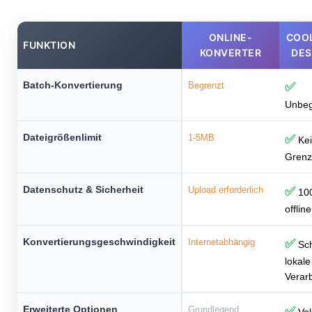
ONLINE-
COO
FUNKTION
KONVERTER
DE
Batch-Konvertierung
Begrenzt
✅
Unbeg
Dateigrößenlimit
1-5MB
✅
Kei
Gren
Datenschutz & Sicherheit
Upload erforderlich
✅
10
offline
Konvertierungsgeschwindigkeit
Internetabhängig
✅
Sch
lokale
Verar
Erweiterte Optionen
Grundlegend
✅