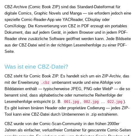
CBZ-Archive (Comic Book ZIP) sind das Standard-Dateiformat für
digitale Comics, Graphic Novels und Manga — sie erfordern jedoch eine
spezielle Comic-Reader-App wie YACReader, CDisplay oder
ComiXology. Die Konvertierung von CBZ in PDF erzeugt ein portables
Dokument, das auf jedem Gerät, in jedem Browser und in jedem PDF-
Reader ohne zusätzliche Software geöffnet werden kann. Jede Bildseite
aus der CBZ-Datei wird in der richtigen Lesereihenfolge zu einer PDF-
Seite.
Was ist eine CBZ-Datei?
CBZ steht für Comic Book ZIP. Es handelt sich um ein ZIP-Archiv, das
mit der Erweiterung
umbenannt wurde und eine Abfolge von
.cbz
Bilddateien enthält — typischerweise JPEG, PNG oder WebP — die so
benannt sind, dass alphabetische oder numerische Reihenfolge der
Lesereihenfolge entspricht (z. B.
,
…
).
001.jpg
002.jpg
022.jpg
Es gibt keinen binären Header oder proprietäre Codierung — jedes ZIP-
Tool kann eine CBZ-Datei durch Umbenennen in .zip extrahieren.
CBZ wurde von der Comic-Scan-Community in den frühen 2000er
Jahren als einfacher, verlustfreier Container für gescannte Comic-Seiten