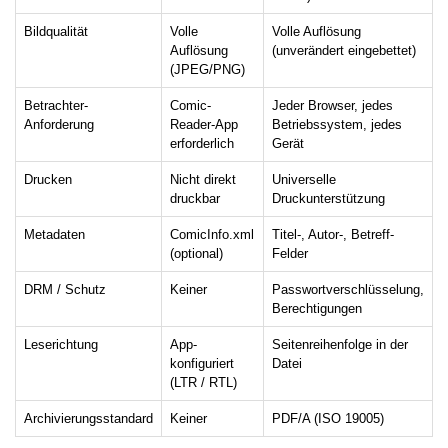
Bildqualität
Volle
Volle Auflösung
Auflösung
(unverändert eingebettet)
(JPEG/PNG)
Betrachter-
Comic-
Jeder Browser, jedes
Anforderung
Reader-App
Betriebssystem, jedes
erforderlich
Gerät
Drucken
Nicht direkt
Universelle
druckbar
Druckunterstützung
Metadaten
ComicInfo.xml
Titel-, Autor-, Betreff-
(optional)
Felder
DRM / Schutz
Keiner
Passwortverschlüsselung,
Berechtigungen
Leserichtung
App-
Seitenreihenfolge in der
konfiguriert
Datei
(LTR / RTL)
Archivierungsstandard
Keiner
PDF/A (ISO 19005)