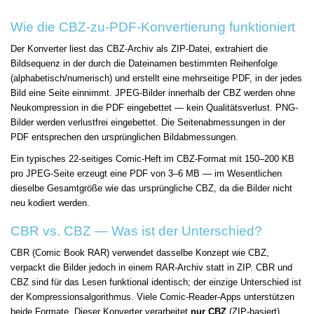
Wie die CBZ-zu-PDF-Konvertierung funktioniert
Der Konverter liest das CBZ-Archiv als ZIP-Datei, extrahiert die
Bildsequenz in der durch die Dateinamen bestimmten Reihenfolge
(alphabetisch/numerisch) und erstellt eine mehrseitige PDF, in der jedes
Bild eine Seite einnimmt. JPEG-Bilder innerhalb der CBZ werden ohne
Neukompression in die PDF eingebettet — kein Qualitätsverlust. PNG-
Bilder werden verlustfrei eingebettet. Die Seitenabmessungen in der
PDF entsprechen den ursprünglichen Bildabmessungen.
Ein typisches 22-seitiges Comic-Heft im CBZ-Format mit 150–200 KB
pro JPEG-Seite erzeugt eine PDF von 3–6 MB — im Wesentlichen
dieselbe Gesamtgröße wie das ursprüngliche CBZ, da die Bilder nicht
neu kodiert werden.
CBR vs. CBZ — Was ist der Unterschied?
CBR (Comic Book RAR) verwendet dasselbe Konzept wie CBZ,
verpackt die Bilder jedoch in einem RAR-Archiv statt in ZIP. CBR und
CBZ sind für das Lesen funktional identisch; der einzige Unterschied ist
der Kompressionsalgorithmus. Viele Comic-Reader-Apps unterstützen
beide Formate. Dieser Konverter verarbeitet
nur CBZ
(ZIP-basiert).