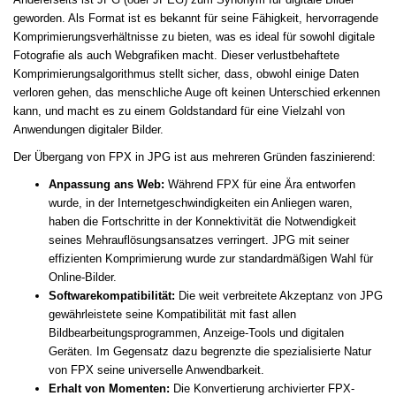
geworden. Als Format ist es bekannt für seine Fähigkeit, hervorragende
Komprimierungsverhältnisse zu bieten, was es ideal für sowohl digitale
Fotografie als auch Webgrafiken macht. Dieser verlustbehaftete
Komprimierungsalgorithmus stellt sicher, dass, obwohl einige Daten
verloren gehen, das menschliche Auge oft keinen Unterschied erkennen
kann, und macht es zu einem Goldstandard für eine Vielzahl von
Anwendungen digitaler Bilder.
Der Übergang von FPX in JPG ist aus mehreren Gründen faszinierend:
Anpassung ans Web:
Während FPX für eine Ära entworfen
wurde, in der Internetgeschwindigkeiten ein Anliegen waren,
haben die Fortschritte in der Konnektivität die Notwendigkeit
seines Mehrauflösungsansatzes verringert. JPG mit seiner
effizienten Komprimierung wurde zur standardmäßigen Wahl für
Online-Bilder.
Softwarekompatibilität:
Die weit verbreitete Akzeptanz von JPG
gewährleistete seine Kompatibilität mit fast allen
Bildbearbeitungsprogrammen, Anzeige-Tools und digitalen
Geräten. Im Gegensatz dazu begrenzte die spezialisierte Natur
von FPX seine universelle Anwendbarkeit.
Erhalt von Momenten:
Die Konvertierung archivierter FPX-