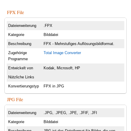
FPX File
Dateierweiterung
.FPX
Kategorie
Bilddatei
Beschreibung
FPX - Mehrstufiges Auflösungsbildformat.
Zugehörige
Total Image Converter
Programme
Entwickelt von
Kodak, Microsoft, HP
Nützliche Links
Konvertierungstyp
FPX in JPG
JPG File
Dateierweiterung
.JPG, .JPEG, .JPE, .JFIF, .JFI
Kategorie
Bilddatei
Beschreibung
JPG ist das Dateiformat für Bilder, die von