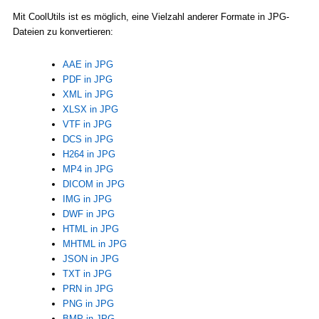
Mit CoolUtils ist es möglich, eine Vielzahl anderer Formate in JPG-
Dateien zu konvertieren:
AAE in JPG
PDF in JPG
XML in JPG
XLSX in JPG
VTF in JPG
DCS in JPG
H264 in JPG
MP4 in JPG
DICOM in JPG
IMG in JPG
DWF in JPG
HTML in JPG
MHTML in JPG
JSON in JPG
TXT in JPG
PRN in JPG
PNG in JPG
BMP in JPG