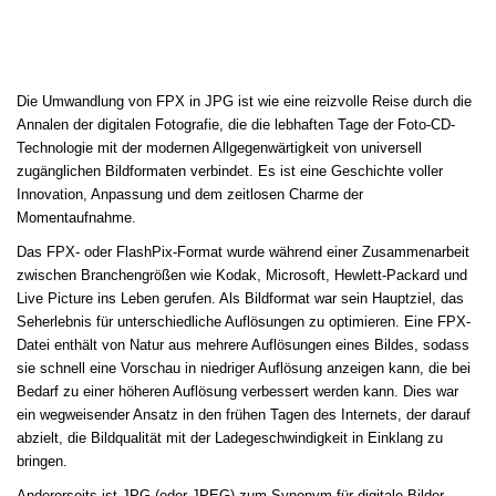
Die Umwandlung von FPX in JPG ist wie eine reizvolle Reise durch die
Annalen der digitalen Fotografie, die die lebhaften Tage der Foto-CD-
Technologie mit der modernen Allgegenwärtigkeit von universell
zugänglichen Bildformaten verbindet. Es ist eine Geschichte voller
Innovation, Anpassung und dem zeitlosen Charme der
Momentaufnahme.
Das FPX- oder FlashPix-Format wurde während einer Zusammenarbeit
zwischen Branchengrößen wie Kodak, Microsoft, Hewlett-Packard und
Live Picture ins Leben gerufen. Als Bildformat war sein Hauptziel, das
Seherlebnis für unterschiedliche Auflösungen zu optimieren. Eine FPX-
Datei enthält von Natur aus mehrere Auflösungen eines Bildes, sodass
sie schnell eine Vorschau in niedriger Auflösung anzeigen kann, die bei
Bedarf zu einer höheren Auflösung verbessert werden kann. Dies war
ein wegweisender Ansatz in den frühen Tagen des Internets, der darauf
abzielt, die Bildqualität mit der Ladegeschwindigkeit in Einklang zu
bringen.
Andererseits ist JPG (oder JPEG) zum Synonym für digitale Bilder