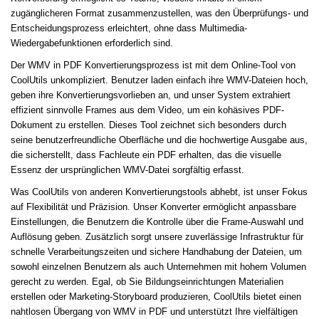
zugänglicheren Format zusammenzustellen, was den Überprüfungs- und
Entscheidungsprozess erleichtert, ohne dass Multimedia-
Wiedergabefunktionen erforderlich sind.
Der WMV in PDF Konvertierungsprozess ist mit dem Online-Tool von
CoolUtils unkompliziert. Benutzer laden einfach ihre WMV-Dateien hoch,
geben ihre Konvertierungsvorlieben an, und unser System extrahiert
effizient sinnvolle Frames aus dem Video, um ein kohäsives PDF-
Dokument zu erstellen. Dieses Tool zeichnet sich besonders durch
seine benutzerfreundliche Oberfläche und die hochwertige Ausgabe aus,
die sicherstellt, dass Fachleute ein PDF erhalten, das die visuelle
Essenz der ursprünglichen WMV-Datei sorgfältig erfasst.
Was CoolUtils von anderen Konvertierungstools abhebt, ist unser Fokus
auf Flexibilität und Präzision. Unser Konverter ermöglicht anpassbare
Einstellungen, die Benutzern die Kontrolle über die Frame-Auswahl und
Auflösung geben. Zusätzlich sorgt unsere zuverlässige Infrastruktur für
schnelle Verarbeitungszeiten und sichere Handhabung der Dateien, um
sowohl einzelnen Benutzern als auch Unternehmen mit hohem Volumen
gerecht zu werden. Egal, ob Sie Bildungseinrichtungen Materialien
erstellen oder Marketing-Storyboard produzieren, CoolUtils bietet einen
nahtlosen Übergang von WMV in PDF und unterstützt Ihre vielfältigen