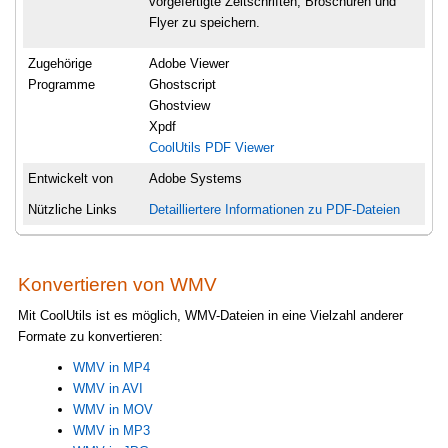
vorgefertigte Zeitschriften, Broschüren und
Flyer zu speichern.
Zugehörige
Adobe Viewer
Programme
Ghostscript
Ghostview
Xpdf
CoolUtils PDF Viewer
Entwickelt von
Adobe Systems
Nützliche Links
Detailliertere Informationen zu PDF-Dateien
Konvertieren von WMV
Mit CoolUtils ist es möglich, WMV-Dateien in eine Vielzahl anderer
Formate zu konvertieren:
WMV in MP4
WMV in AVI
WMV in MOV
WMV in MP3