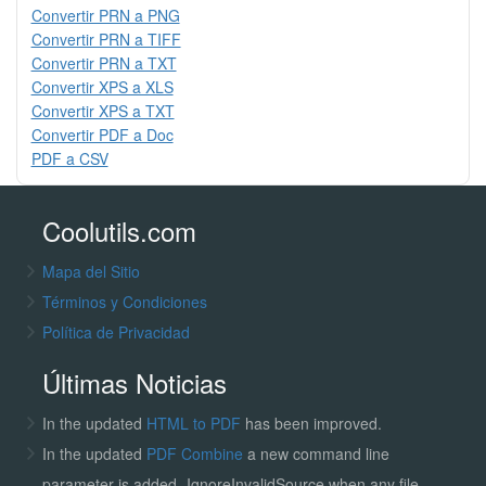
Convertir PRN a PNG
Convertir PRN a TIFF
Convertir PRN a TXT
Convertir XPS a XLS
Convertir XPS a TXT
Convertir PDF a Doc
PDF a CSV
Coolutils.com
Mapa del Sitio
Términos y Condiciones
Política de Privacidad
Últimas Noticias
In the updated
HTML to PDF
has been improved.
In the updated
PDF Combine
a new command line
parameter is added -IgnoreInvalidSource when any file