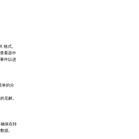
X 格式。
件查看器中
统事件以进
行简单的分
好的见解。
，确保在转
析数据。