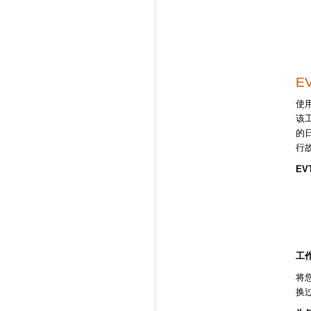
E
使用
该工
的
行
EV
工
将
换