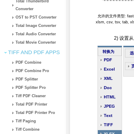
Total Thunderbird
Converter
允许的文件类型: fasta, qif, 
OST to PST Converter
xlsm, csv, tsv, tab, x
Total Image Converter
Total Audio Converter
2) 设置
Total Movie Converter
TIFF AND PDF APPS
转换为
选
PDF
PDF Combine
Excel
PDF Combine Pro
XML
PDF Splitter
PDF Splitter Pro
Doc
Tiff PDF Cleaner
HTML
Total PDF Printer
JPEG
Total PDF Printer Pro
Text
Tiff Paging
TIFF
Tiff Combine