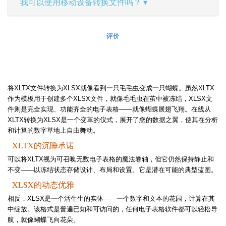
我可以使用移动设备转换文件吗？
评价
将XLTX文件转换为XLSX就像看到一只毛毛虫变成一只蝴蝶。虽然XLTX
作为模板用于创建多个XLSX文件，就像毛毛虫在茧中被冻结，XLSX文
件则是完全实现、功能齐全的电子表格——就像蝴蝶展翅飞翔。在线从
XLTX转换为XLSX是一个变革的仪式，展开了您的数据之翼，使其在分析
和计算的数字草地上自由舞动。
XLTX的沉睡承诺
可以将XLTX视为可召唤无数电子表格的魔法卷轴，但它仍然保持静止和
不变——以冻结状态存储设计、布局和设置。它是潜在可能的典型蓝图。
XLSX的动态优雅
相反，XLSX是一个活生生的实体——一个数字和文本的花园，计算在其
中绽放。该格式是普遍已知和可访问的，任何电子表格软件都可以轻松导
航，就像蝴蝶飞向花朵。