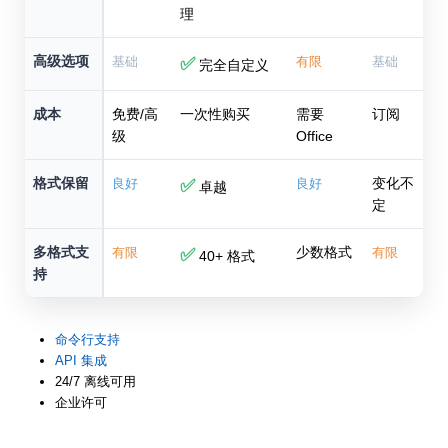
理
高级选项
基础
✅
有限
基础
完全自定义
成本
免费/高
一次性购买
需要
订阅
级
Office
格式保留
变化不
良好
✅
良好
卓越
定
多格式支
少数格式
有限
✅
有限
40+ 格式
持
命令行支持
API 集成
24/7 离线可用
企业许可