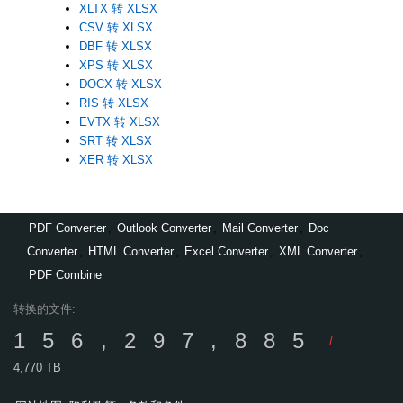
XLTX 转 XLSX
CSV 转 XLSX
DBF 转 XLSX
XPS 转 XLSX
DOCX 转 XLSX
RIS 转 XLSX
EVTX 转 XLSX
SRT 转 XLSX
XER 转 XLSX
PDF Converter
,
Outlook Converter
,
Mail Converter
,
Doc
Converter
,
HTML Converter
,
Excel Converter
,
XML Converter
,
PDF Combine
转换的文件:
156,297,885
/
4,770 TB