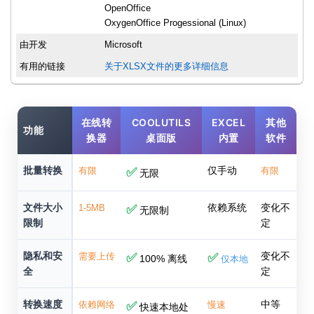
OpenOffice
OxygenOffice Progessional (Linux)
由开发
Microsoft
有用的链接
关于XLSX文件的更多详细信息
在线转
COOLUTILS
EXCEL
其他
功能
换器
桌面版
内置
软件
批量转换
仅手动
有限
✅
有限
无限
文件大小
依赖系统
变化不
1-5MB
✅
无限制
限制
定
隐私和安
变化不
需要上传
✅
✅
100% 离线
仅本地
全
定
转换速度
中等
依赖网络
✅
慢速
快速本地处