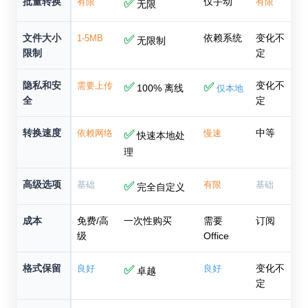
批量转换
仅手动
有限
✅
有限
无限
文件大小
依赖系统
变化不
1-5MB
✅
无限制
限制
定
隐私和安
变化不
需要上传
✅
✅
100% 离线
仅本地
全
定
转换速度
中等
依赖网络
✅
慢速
快速本地处
理
高级选项
基础
✅
有限
基础
完全自定义
成本
免费/高
一次性购买
需要
订阅
级
Office
格式保留
变化不
良好
✅
良好
卓越
定