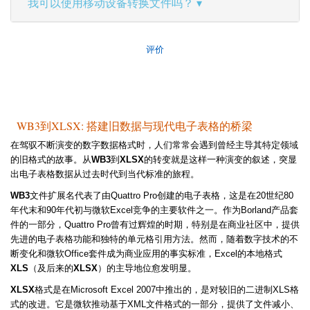
我可以使用移动设备转换文件吗？
评价
WB3到XLSX: 搭建旧数据与现代电子表格的桥梁
在驾驭不断演变的数字数据格式时，人们常常会遇到曾经主导其特定领域
的旧格式的故事。从
WB3
到
XLSX
的转变就是这样一种演变的叙述，突显
出电子表格数据从过去时代到当代标准的旅程。
WB3
文件扩展名代表了由Quattro Pro创建的电子表格，这是在20世纪80
年代末和90年代初与微软Excel竞争的主要软件之一。作为Borland产品套
件的一部分，Quattro Pro曾有过辉煌的时期，特别是在商业社区中，提供
先进的电子表格功能和独特的单元格引用方法。然而，随着数字技术的不
断变化和微软Office套件成为商业应用的事实标准，Excel的本地格式
XLS
（及后来的
XLSX
）的主导地位愈发明显。
XLSX
格式是在Microsoft Excel 2007中推出的，是对较旧的二进制XLS格
式的改进。它是微软推动基于XML文件格式的一部分，提供了文件减小、