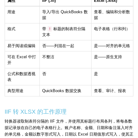
属性
IIF (.iif)
Excel (.xlsx)
用途
导入/导出 QuickBooks 数
查看、编辑和分析数
据
据
格式
带
标题的制表符分隔
电子表格（行和列）
!
文本
易于阅读或编辑
否——列混在一起
是——对齐的单元格
可在 Excel 中打
不整洁
是——原生支持
开
公式和数据透视
否
是
表
典型用途
QuickBooks 数据交换
查看、审计、报表
IIF 转 XLSX 的工作原理
转换器读取制表符分隔的 IIF 文件，并使用其标题行布局各列，将每条数
据记录放在自己的电子表格行上。账户名称、金额、日期和备注落入对齐
的单元格，金额以数字形式写入，日期以 Excel 日期值形式写入，使其正