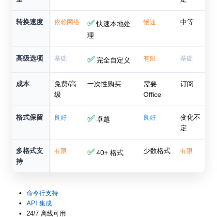
转换速度
中等
依赖网络
✅
慢速
快速本地处
理
高级选项
基础
✅
有限
基础
完全自定义
成本
免费/高
一次性购买
需要
订阅
级
Office
格式保留
变化不
良好
✅
良好
卓越
定
多格式支
少数格式
有限
✅
有限
40+ 格式
持
命令行支持
API 集成
24/7 离线可用