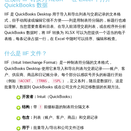
QuickBooks 数据
IIF 是 QuickBooks Desktop 用于导入和导出列表与交易记录的文本格
式，但手动阅读或编辑它很不方便——列是用制表符分隔的，标题行也难
以理解。当您需要查看科目表、在导入前清理交易列表，或在程序外分析
QuickBooks 数据时，将 IIF 转换为 XLSX 可以为您提供一个适当的电子
表格，每条记录占据一行，在 Excel 中随时可以排序、编辑和检查。
什么是 IIF 文件？
IIF（Intuit Interchange Format）是一种制表符分隔的文本格式，
QuickBooks Desktop 使用它来导入和导出列表与交易记录——账户、客
户、供应商、商品和日记账分录。每个部分以感叹号开头的标题行开始
（例如
、
、
），定义各列，随后是数据行。这是
!ACCNT
!TRNS
!SPL
批量导入数据到 QuickBooks 或在公司文件之间迁移数据的长期方法。
开发者：
Intuit（QuickBooks）
结构：
带
前缀标题的制表符分隔文本
!
包含：
列表（账户、客户、商品）和交易记录
用于：
批量导入/导出和公司文件迁移