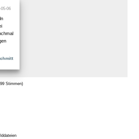
-05-06
ln
ei
nchmal
gen
chmitt
99 Stimmen)
lddateien