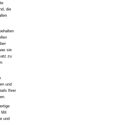
te
nd, die
llen
behalten
llen
über
was sie
satz zu
em
e
ren und
ails Ihrer
en.
ertige
 Mit
re und