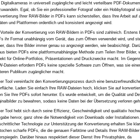
 Digitalkameras in universell zugängliche und leicht verteilbare PDF-Dokumen
uwandeln. Egal, ob Sie ein professioneller Fotograf oder ein Hobbyfotograf si
vertierung Ihrer RAW-Bilder in PDFs kann sicherstellen, dass Ihre Arbeit auf a
äten und Plattformen ordentlich und konsistent angezeigt wird.
 Vorteile der Konvertierung von RAW-Bildern in PDFs sind zahlreich. Erstens 
s ihr Format unabhängig vom Gerät, das zum Öffnen verwendet wird, und ste
her, dass Ihre Bilder immer genau so angezeigt werden, wie beabsichtigt. Dar
aus bieten PDFs eine plattformunabhängige Methode zum Teilen Ihrer Bilder, 
fekt für Online-Portfolios, Präsentationen und Druckzwecke macht. Im Gegen
-Dateien erfordern PDFs keine spezielle Software zum Öffnen, was sie ein
iteren Publikum zugänglicher macht.
er Tool vereinfacht den Konvertierungsprozess durch eine benutzerfreundlich
rfläche. Laden Sie einfach Ihre RAW-Dateien hoch, klicken Sie auf konvertie
en Sie Ihre PDFs sofort herunter. Es wurde entwickelt, um die Qualität und Det
ginalbilder zu bewahren, sodass keine Daten bei der Übersetzung verloren geh
er Tool hebt sich durch seine Effizienz, Geschwindigkeit und qualitativ hochw
gabe hervor, ganz ohne die Notwendigkeit von Downloads oder Installationen.
tschrittlicher Technologie zur Unterstützung der Konvertierung erhalten Sie kla
tochen scharfe PDFs, die die genauen Farbtöne und Details Ihrer RAW-Bilder
erspiegeln. Darüber hinaus respektiert dieser Dienst Ihre Privatsphäre, da