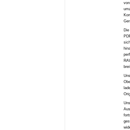
von
umz
Kon
Ger
Die
PDF
sic
hin
per
RAW
bre
Uns
Obe
lad
Ori
Uns
Aus
for
ges
wid