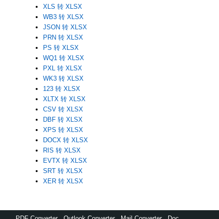
XLS 转 XLSX
WB3 转 XLSX
JSON 转 XLSX
PRN 转 XLSX
PS 转 XLSX
WQ1 转 XLSX
PXL 转 XLSX
WK3 转 XLSX
123 转 XLSX
XLTX 转 XLSX
CSV 转 XLSX
DBF 转 XLSX
XPS 转 XLSX
DOCX 转 XLSX
RIS 转 XLSX
EVTX 转 XLSX
SRT 转 XLSX
XER 转 XLSX
PDF Converter
,
Outlook Converter
,
Mail Converter
,
Doc