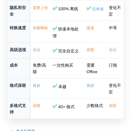
隐私和安
变化不
需要上传
✅
✅
100% 离线
仅本地
全
定
转换速度
中等
依赖网络
✅
慢速
快速本地处
理
高级选项
基础
✅
有限
基础
完全自定义
成本
免费/高
一次性购买
需要
订阅
级
Office
格式保留
变化不
良好
✅
良好
卓越
定
多格式支
少数格式
有限
✅
有限
40+ 格式
持