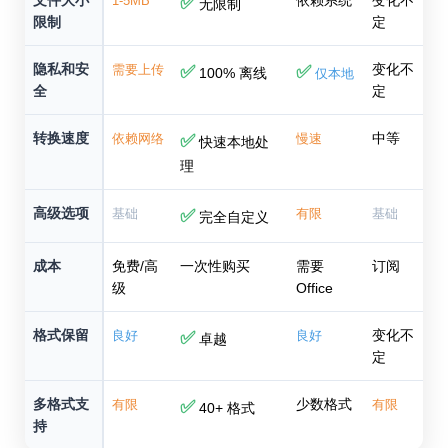
文件大小
依赖系统
变化不
1-5MB
✅
无限制
限制
定
隐私和安
变化不
需要上传
✅
✅
100% 离线
仅本地
全
定
转换速度
中等
依赖网络
✅
慢速
快速本地处
理
高级选项
基础
✅
有限
基础
完全自定义
成本
免费/高
一次性购买
需要
订阅
级
Office
格式保留
变化不
良好
✅
良好
卓越
定
多格式支
少数格式
有限
✅
有限
40+ 格式
持