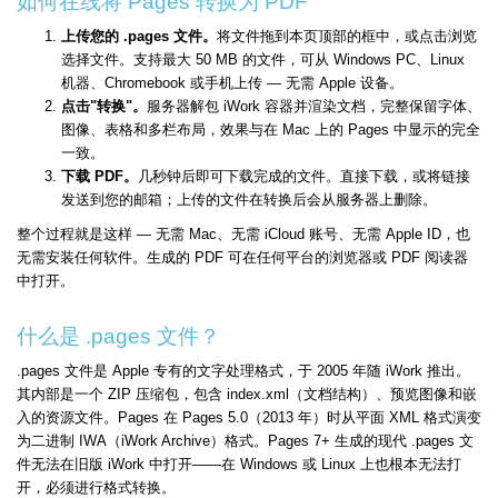
如何在线将 Pages 转换为 PDF
上传您的 .pages 文件。
将文件拖到本页顶部的框中，或点击浏览
选择文件。支持最大 50 MB 的文件，可从 Windows PC、Linux
机器、Chromebook 或手机上传 — 无需 Apple 设备。
点击"转换"。
服务器解包 iWork 容器并渲染文档，完整保留字体、
图像、表格和多栏布局，效果与在 Mac 上的 Pages 中显示的完全
一致。
下载 PDF。
几秒钟后即可下载完成的文件。直接下载，或将链接
发送到您的邮箱；上传的文件在转换后会从服务器上删除。
整个过程就是这样 — 无需 Mac、无需 iCloud 账号、无需 Apple ID，也
无需安装任何软件。生成的 PDF 可在任何平台的浏览器或 PDF 阅读器
中打开。
什么是 .pages 文件？
.pages 文件是 Apple 专有的文字处理格式，于 2005 年随 iWork 推出。
其内部是一个 ZIP 压缩包，包含 index.xml（文档结构）、预览图像和嵌
入的资源文件。Pages 在 Pages 5.0（2013 年）时从平面 XML 格式演变
为二进制 IWA（iWork Archive）格式。Pages 7+ 生成的现代 .pages 文
件无法在旧版 iWork 中打开——在 Windows 或 Linux 上也根本无法打
开，必须进行格式转换。