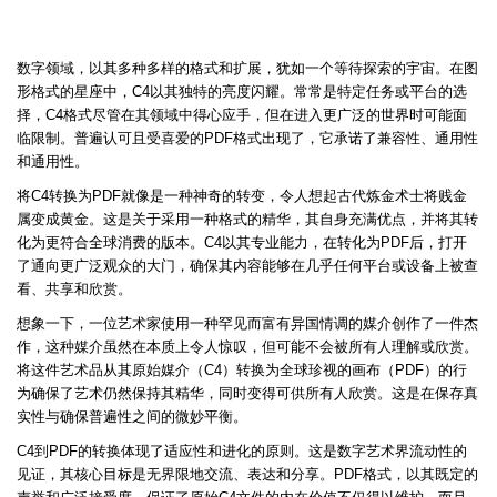
数字领域，以其多种多样的格式和扩展，犹如一个等待探索的宇宙。在图
形格式的星座中，C4以其独特的亮度闪耀。常常是特定任务或平台的选
择，C4格式尽管在其领域中得心应手，但在进入更广泛的世界时可能面
临限制。普遍认可且受喜爱的PDF格式出现了，它承诺了兼容性、通用性
和通用性。
将C4转换为PDF就像是一种神奇的转变，令人想起古代炼金术士将贱金
属变成黄金。这是关于采用一种格式的精华，其自身充满优点，并将其转
化为更符合全球消费的版本。C4以其专业能力，在转化为PDF后，打开
了通向更广泛观众的大门，确保其内容能够在几乎任何平台或设备上被查
看、共享和欣赏。
想象一下，一位艺术家使用一种罕见而富有异国情调的媒介创作了一件杰
作，这种媒介虽然在本质上令人惊叹，但可能不会被所有人理解或欣赏。
将这件艺术品从其原始媒介（C4）转换为全球珍视的画布（PDF）的行
为确保了艺术仍然保持其精华，同时变得可供所有人欣赏。这是在保存真
实性与确保普遍性之间的微妙平衡。
C4到PDF的转换体现了适应性和进化的原则。这是数字艺术界流动性的
见证，其核心目标是无界限地交流、表达和分享。PDF格式，以其既定的