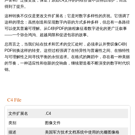
声誉和广泛接受度，保证了原始C4文件的内在价值不仅得以维护，而且
得到了提升。
这种转换不仅仅是更改文件扩展名；它是对数字多样性的庆祝。它强调了
这样的理念：虽然创造和呈现数字内容的方式多种多样，但总有一条路径
可以使其普遍可理解。从C4到PDF的旅程象征着数字进化的更广泛叙事
——一个弥合鸿沟、超越局限和促进包容的故事。
总而言之，当我们站在技术和艺术的交汇处时，必须承认并赞叹像C4到
PDF转换这样的转变。这些过程强调了在特异性与普遍性之间、在独特性
与可理解性之间寻找平衡的永恒追求。在格式的舞蹈中，存在着一种美丽
的节奏，一种适应性和创新的交响曲，继续塑造着不断演变的数字时代织
锦。
C4 File
文件扩展名
.C4
类别
图像文件
描述
美国军方技术文档系统中使用的光栅图像格