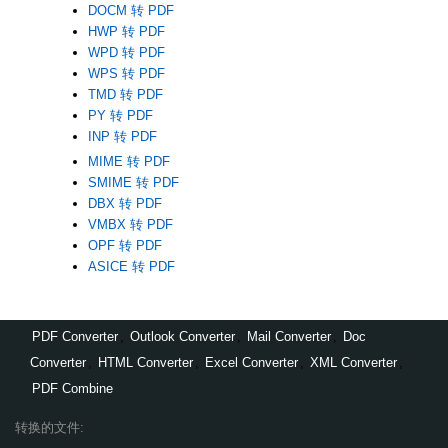
DOCM 转 PDF
HWP 转 PDF
WPD 转 PDF
WPS 转 PDF
TMD 转 PDF
PY 转 PDF
INP 转 PDF
MIME 转 PDF
SMIME 转 PDF
DBX 转 PDF
VMBX 转 PDF
OPF 转 PDF
ASICE 转 PDF
PDF Converter
,
Outlook Converter
,
Mail Converter
,
Doc
Converter
,
HTML Converter
,
Excel Converter
,
XML Converter
,
PDF Combine
转换的文件: