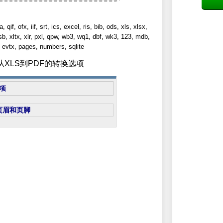
ofx, iif, srt, ics, excel, ris, bib, ods, xls, xlsx,
lsb, xltx, xlr, pxl, qpw, wb3, wq1, dbf, wk3, 123, mdb,
evtx, pages, numbers, sqlite
置从XLS到PDF的转换选项
项
页眉和页脚