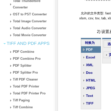
Total Thunderbird
Converter
允许的文件类型: fasta, qif, 
OST to PST Converter
xlsm, csv, tsv, tab, x
Total Image Converter
Total Audio Converter
2) 设
Total Movie Converter
TIFF AND PDF APPS
转换为
选
PDF
PDF Combine
Excel
PDF Combine Pro
XML
PDF Splitter
PDF Splitter Pro
Doc
Tiff PDF Cleaner
HTML
Total PDF Printer
JPEG
Total PDF Printer Pro
Text
Tiff Paging
TIFF
Tiff Combine