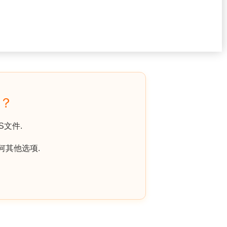
F？
S文件.
何其他选项.