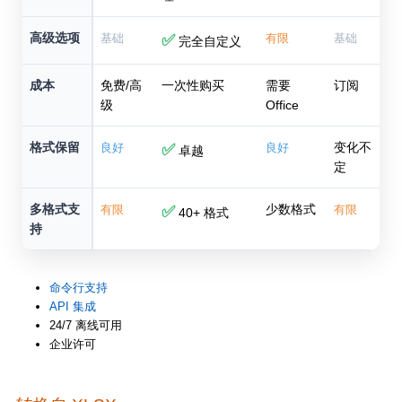
高级选项
基础
✅
有限
基础
完全自定义
成本
免费/高
一次性购买
需要
订阅
级
Office
格式保留
变化不
良好
✅
良好
卓越
定
多格式支
少数格式
有限
✅
有限
40+ 格式
持
命令行支持
API 集成
24/7 离线可用
企业许可