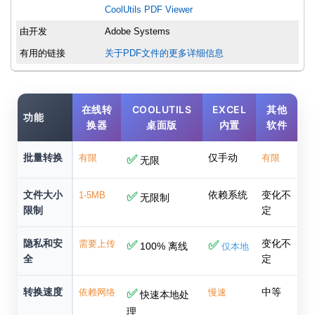
CoolUtils PDF Viewer
由开发
Adobe Systems
有用的链接
关于PDF文件的更多详细信息
在线转
COOLUTILS
EXCEL
其他
功能
换器
桌面版
内置
软件
批量转换
仅手动
有限
✅
有限
无限
文件大小
依赖系统
变化不
1-5MB
✅
无限制
限制
定
隐私和安
变化不
需要上传
✅
✅
100% 离线
仅本地
全
定
转换速度
中等
依赖网络
✅
慢速
快速本地处
理