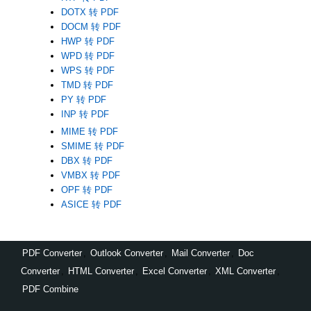
DOTX 转 PDF
DOCM 转 PDF
HWP 转 PDF
WPD 转 PDF
WPS 转 PDF
TMD 转 PDF
PY 转 PDF
INP 转 PDF
MIME 转 PDF
SMIME 转 PDF
DBX 转 PDF
VMBX 转 PDF
OPF 转 PDF
ASICE 转 PDF
PDF Converter
,
Outlook Converter
,
Mail Converter
,
Doc
Converter
,
HTML Converter
,
Excel Converter
,
XML Converter
,
PDF Combine