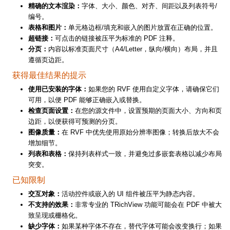
精确的文本渲染：
字体、大小、颜色、对齐、间距以及列表符号/
编号。
表格和图片：
单元格边框/填充和嵌入的图片放置在正确的位置。
超链接：
可点击的链接被压平为标准的 PDF 注释。
分页：
内容以标准页面尺寸（A4/Letter，纵向/横向）布局，并且
遵循页边距。
获得最佳结果的提示
使用已安装的字体：
如果您的 RVF 使用自定义字体，请确保它们
可用，以便 PDF 能够正确嵌入或替换。
检查页面设置：
在您的源文件中，设置预期的页面大小、方向和页
边距，以便获得可预测的分页。
图像质量：
在 RVF 中优先使用原始分辨率图像；转换后放大不会
增加细节。
列表和表格：
保持列表样式一致，并避免过多嵌套表格以减少布局
突变。
已知限制
交互对象：
活动控件或嵌入的 UI 组件被压平为静态内容。
不支持的效果：
非常专业的 TRichView 功能可能会在 PDF 中被大
致呈现或栅格化。
缺少字体：
如果某种字体不存在，替代字体可能会改变换行；如果