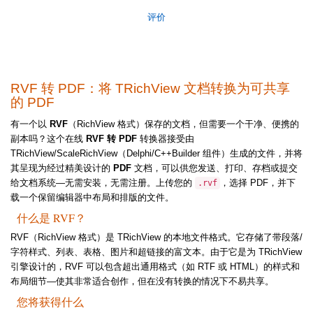
评价
RVF 转 PDF：将 TRichView 文档转换为可共享
的 PDF
有一个以
RVF
（RichView 格式）保存的文档，但需要一个干净、便携的
副本吗？这个在线
RVF 转 PDF
转换器接受由
TRichView/ScaleRichView（Delphi/C++Builder 组件）生成的文件，并将
其呈现为经过精美设计的
PDF
文档，可以供您发送、打印、存档或提交
给文档系统—无需安装，无需注册。上传您的
，选择 PDF，并下
.rvf
载一个保留编辑器中布局和排版的文件。
什么是 RVF？
RVF（RichView 格式）是 TRichView 的本地文件格式。它存储了带段落/
字符样式、列表、表格、图片和超链接的富文本。由于它是为 TRichView
引擎设计的，RVF 可以包含超出通用格式（如 RTF 或 HTML）的样式和
布局细节—使其非常适合创作，但在没有转换的情况下不易共享。
您将获得什么