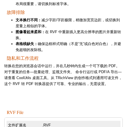
布局很重要，请切换到标准字体。
故障排除
文本换行不同：
减少字距/字距极限，稍微加宽页边距，或切换到
度量上相似的字体。
图像看起来柔和：
在 RVF 中重新插入更高分辨率的图片并重新转
换。
表格线缺失：
确保边框样式明确（不是“无”或白色对白色），并避
免超细的发际线。
隐私和工作流程
转换在您的浏览器会话中运行，并在几秒钟内生成一个可下载的 PDF。
对于重复的任务—批量处理、监视文件夹、 命令行运行或 PDF/A 导出—
请查看 CoolUtils 桌面工具。从 TRichView 的创作格式到通用可读文件，
这个 RVF 转 PDF 转换器提供了可靠、专业的输出，无需设置。
RVF File
文件扩展名
.RVF