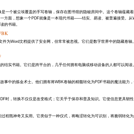
件像是一个被尘埃覆盖的手写卷轴，保存在图书馆的隐秘房间中。这个卷轴蕴藏
一方面，想象一个PDF就像是一本现代书籍——结实、易读、被普遍接受。从W
可读的书籍。
BK
K）文件为Word文档提供了安全网，但常常被忽视。它们是数字世界中的隐藏卷
。
F
代的结实书籍。它们是跨平台的，几乎任何拥有电脑或移动设备的人都可以阅读
故事中的炼金术士。他们拥有将WBK卷轴的精髓转化为PDF书籍的魔法能力
PDF时，转换不仅仅是改变格式；它关乎于保存和普及知识。它使信息更具韧
F的过程既神奇又实用。它类似于一种仪式，将晦涩转化为可识别，将脆弱转化