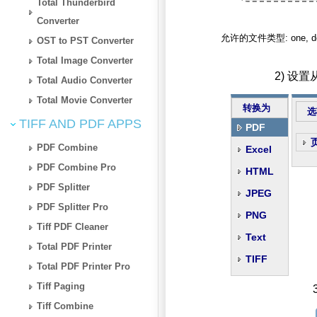
Total Thunderbird
Converter
允许的文件类型: one, docx, d
OST to PST Converter
Total Image Converter
2) 设
Total Audio Converter
Total Movie Converter
转换为
选
TIFF AND PDF APPS
PDF
PDF Combine
Excel
PDF Combine Pro
HTML
PDF Splitter
JPEG
PDF Splitter Pro
PNG
Tiff PDF Cleaner
Text
Total PDF Printer
TIFF
Total PDF Printer Pro
Tiff Paging
Tiff Combine