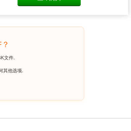
F？
K文件.
何其他选项.