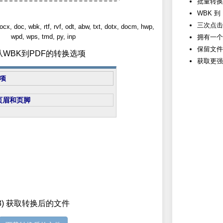
批量转换 
WBK 到
三次点击
oc, wbk, rtf, rvf, odt, abw, txt, dotx, docm, hwp,
wpd, wps, tmd, py, inp
拥有一个
保留文件
置从WBK到PDF的转换选项
获取更强
项
页眉和页脚
3) 获取转换后的文件