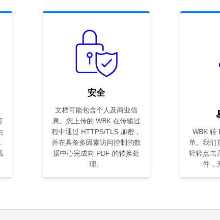
安全
文档可能包含个人及商业信
何
息。您上传的 WBK 在传输过
为
程中通过 HTTPS/TLS 加密，
WBK 转
，
并在具备多因素访问控制的数
单。我们
载
据中心完成向 PDF 的转换处
轻轻点击
理。
件，