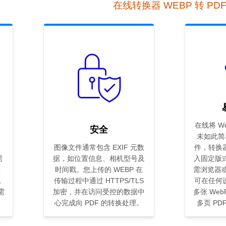
在线转换器 WEBP 转 PD
在线将 We
安全
未如此简单
图像文件通常包含 EXIF 元数
件，转换
需
据，如位置信息、相机型号及
入固定版式
辑
时间戳。您上传的 WEBP 在
需浏览器或
，
传输过程中通过 HTTPS/TLS
可在任何
需
加密，并在访问受控的数据中
多张 We
心完成向 PDF 的转换处理。
多页 P