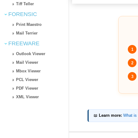
Tiff Teller
FORENSIC
Print Maestro
Mail Terrier
FREEWARE
1
Outlook Viewer
Mail Viewer
2
Mbox Viewer
3
PCL Viewer
PDF Viewer
XML Viewer
📖
Learn more:
What is