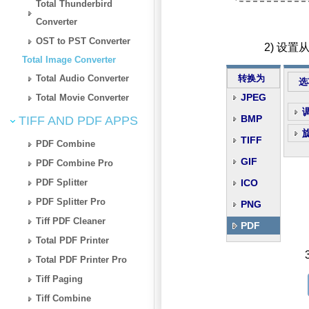
Total Thunderbird
Converter
OST to PST Converter
2) 设置
Total Image Converter
Total Audio Converter
转换为
选
JPEG
Total Movie Converter
BMP
TIFF AND PDF APPS
TIFF
PDF Combine
GIF
PDF Combine Pro
PDF Splitter
ICO
PDF Splitter Pro
PNG
Tiff PDF Cleaner
PDF
Total PDF Printer
Total PDF Printer Pro
Tiff Paging
Tiff Combine