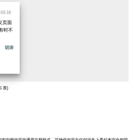
-02-16
义页面
有时不
胡涛
5 票)
共享、打印和归档内容的通用文档格式，可确保内容在任何设备上看起来完全相同。